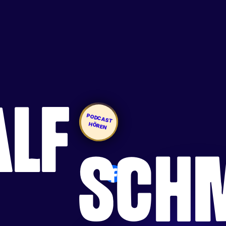
ALF
PODCAST
HÖREN
SCH