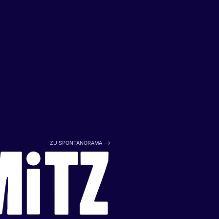
ZU SPONTANORAMA -->
M
i
TZ