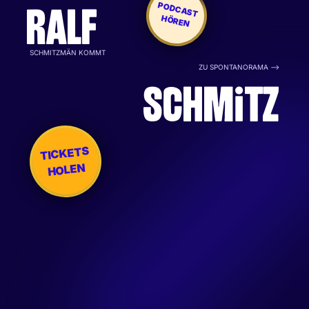
PODCAST
RALF
HÖREN
SCHMITZMÄN KOMMT
ZU SPONTANORAMA -->
SCHM
i
TZ
TICKETS
HOLEN