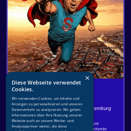
×
Diese Webseite verwendet
Cookies.
SCHMITZMÄN
Wir verwenden Cookies, um Inhalte und
BRANDNEUE TOUR AB SEP 2026
Anzeigen zu personalisieren und unseren
In ganz Deutschland, Österreich, Luxemburg
Datenverkehr zu analysieren. Wir geben
und der Schweiz
Informationen über Ihre Nutzung unserer
Website auch an unsere Werbe- und
Ralfs brandneues Programm wird ... ja es wird echt
Analysepartner weiter, die diese
verdammt SUPER. See what we did there? Schmitzmän