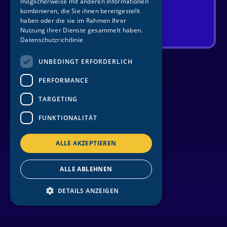
möglicherweise mit anderen Informationen
kommt.
kombinieren, die Sie ihnen bereitgestellt
haben oder die sie im Rahmen Ihrer
Tickets sichern
Nutzung ihrer Dienste gesammelt haben.
Datenschutzrichtlinie
UNBEDINGT ERFORDERLICH
PERFORMANCE
TARGETING
FUNKTIONALITÄT
WILLKOMMEN AUF DER
ALLE AKZEPTIEREN
OFFIZIELLEN HOMEPAGE
VON
RALF SCHMITZ
ALLE ABLEHNEN
DETAILS ANZEIGEN
Unbedingt erforderlich
Performance